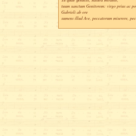
tuum sanctum Genitorem: virgo prius ac post
Gabrieli ab ore 

sumens illud Ave, peccatorum miserere, pe