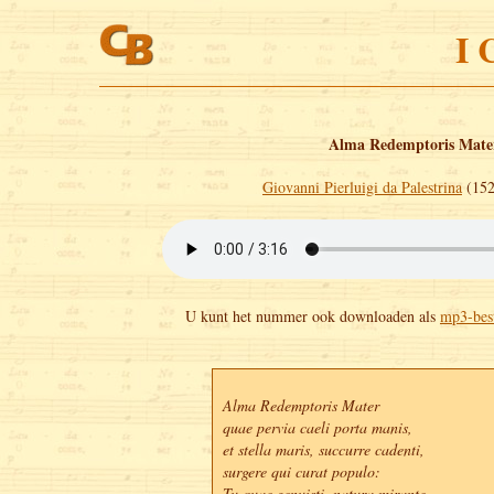
I 
Alma Redemptoris Mate
Giovanni Pierluigi da Palestrina
(152
U kunt het nummer ook downloaden als
mp3-bes
Alma Redemptoris Mater 

quae pervia caeli porta manis, 

et stella maris, succurre cadenti, 

surgere qui curat populo: 

Tu quae genuisti, natura mirante, 
