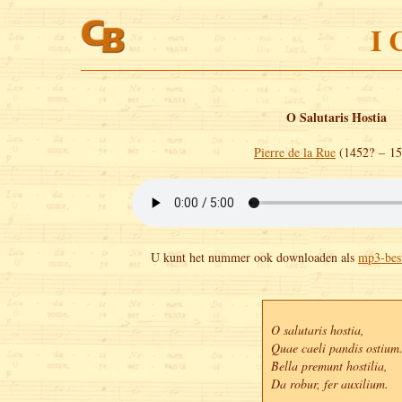
I 
O Salutaris Hostia
Pierre de la Rue
(1452? – 15
U kunt het nummer ook downloaden als
mp3-bes
O salutaris hostia,

Quae caeli pandis ostium.
Bella premunt hostilia,   

Da robur, fer auxilium.
