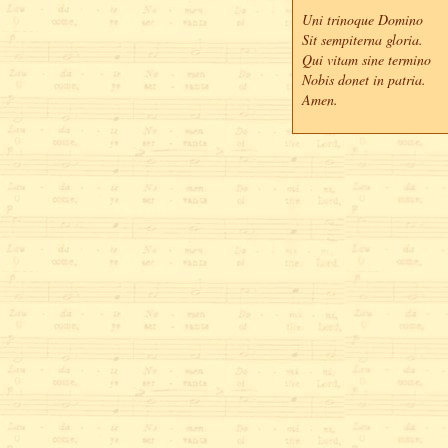
Uni trinoque Domino

Sit sempiterna gloria.

Qui vitam sine termino

Nobis donet in patria.

Amen.