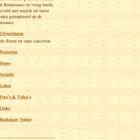
de Renaissance en vroeg barok,
evuld met muziek uit latere
oden geinspireerd op de
issance.
Uitvoeringen
le flitsen uit onze concerten.
Projecten
Demo
Agenda
Leden
Foto’s & Video’s
Links
Backstage (leden)