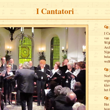
I Cantatori
I Ca
van 
Wijk
Arc
Nij
bela
wel
Norb
org
klav
het 
Het 
best