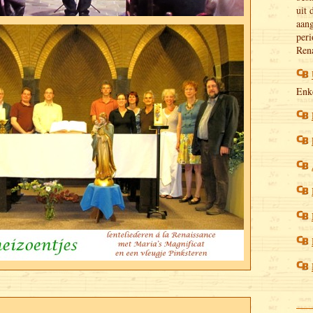
uit 
aang
peri
Rena
Enke