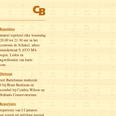
Repetities
ntatori repeteert elke woensdag
20.00 tot 21.30 uur in het
centrum de Schakel, adres:
himedestraat 9, 6533 MA
megen. Leden en
ngstellenden van harte
kom.
Dirigent
ert Bartelsman studeerde
el bij Bram Beekman en
ecimbel bij Cynthia Wilson op
Brabants Conservatorium.
Repertoire
repertoire van I Cantatori
aat vooral uit polyfone muziek