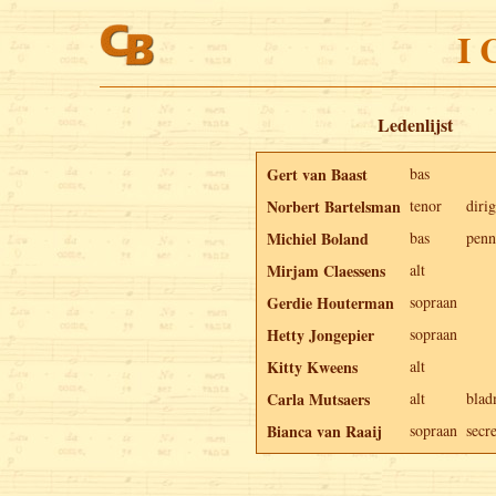
I 
Ledenlijst
Gert van Baast
bas
Norbert Bartelsman
tenor
diri
Michiel Boland
bas
penn
Mirjam Claessens
alt
Gerdie Houterman
sopraan
Hetty Jongepier
sopraan
Kitty Kweens
alt
Carla Mutsaers
alt
blad
Bianca van Raaij
sopraan
secre