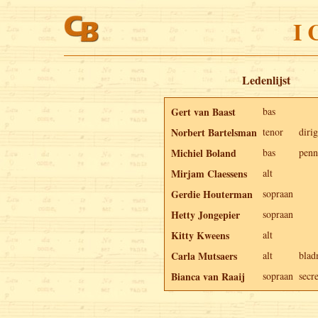
I 
Ledenlijst
Gert van Baast
bas
Norbert Bartelsman
tenor
diri
Michiel Boland
bas
penn
Mirjam Claessens
alt
Gerdie Houterman
sopraan
Hetty Jongepier
sopraan
Kitty Kweens
alt
Carla Mutsaers
alt
blad
Bianca van Raaij
sopraan
secre