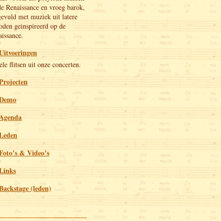
de Renaissance en vroeg barok,
evuld met muziek uit latere
oden geinspireerd op de
issance.
Uitvoeringen
le flitsen uit onze concerten.
Projecten
Demo
Agenda
Leden
Foto’s & Video’s
Links
Backstage (leden)