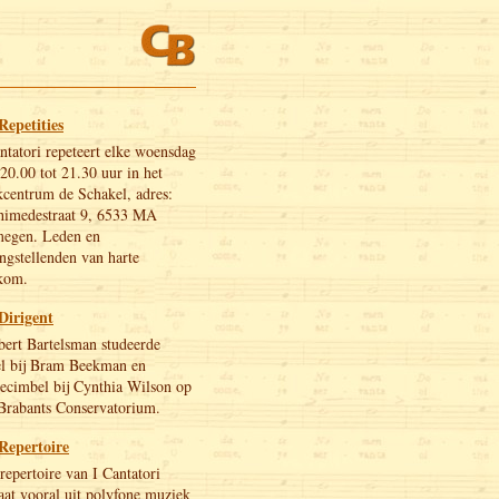
Repetities
ntatori repeteert elke woensdag
20.00 tot 21.30 uur in het
centrum de Schakel, adres:
himedestraat 9, 6533 MA
megen. Leden en
ngstellenden van harte
kom.
Dirigent
ert Bartelsman studeerde
el bij Bram Beekman en
ecimbel bij Cynthia Wilson op
Brabants Conservatorium.
Repertoire
repertoire van I Cantatori
aat vooral uit polyfone muziek