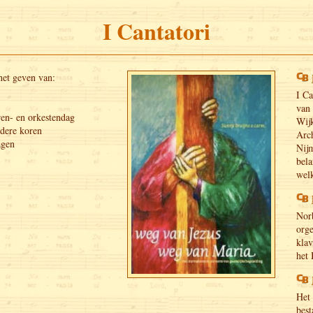
I Cantatori
 het geven van:
I Ca
van 
ren- en orkestendag
Wijk
dere koren
Arc
agen
Nij
bela
wel
Norb
org
klav
het 
Het 
best