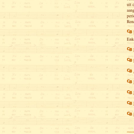
uit 
aang
peri
Rena
Enke