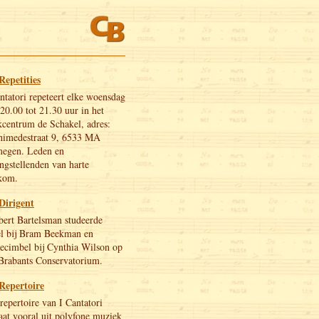
Repetities
ntatori repeteert elke woensdag
20.00 tot 21.30 uur in het
centrum de Schakel, adres:
himedestraat 9, 6533 MA
megen. Leden en
ngstellenden van harte
kom.
Dirigent
ert Bartelsman studeerde
el bij Bram Beekman en
ecimbel bij Cynthia Wilson op
Brabants Conservatorium.
Repertoire
repertoire van I Cantatori
aat vooral uit polyfone muziek