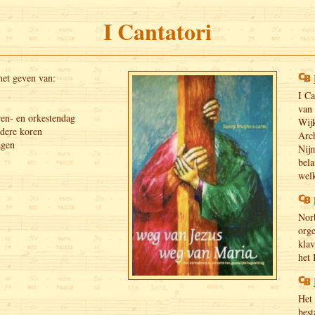
I Cantatori
 het geven van:
I Ca
van 
ren- en orkestendag
Wijk
dere koren
Arc
agen
Nij
bela
wel
Norb
org
klav
het 
Het 
best