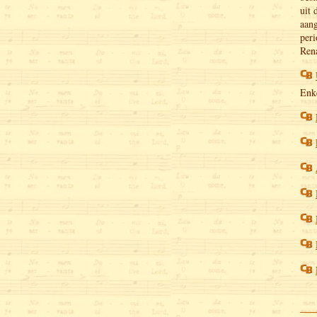
uit 
aang
peri
Rena
Enke