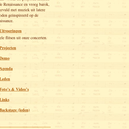
de Renaissance en vroeg barok,
evuld met muziek uit latere
oden geinspireerd op de
issance.
Uitvoeringen
le flitsen uit onze concerten.
Projecten
Demo
Agenda
Leden
Foto’s & Video’s
Links
Backstage (leden)