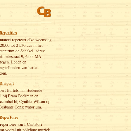
Repetities
ntatori repeteert elke woensdag
20.00 tot 21.30 uur in het
centrum de Schakel, adres:
himedestraat 9, 6533 MA
megen. Leden en
ngstellenden van harte
kom.
Dirigent
ert Bartelsman studeerde
el bij Bram Beekman en
ecimbel bij Cynthia Wilson op
Brabants Conservatorium.
Repertoire
repertoire van I Cantatori
aat vooral uit polyfone muziek