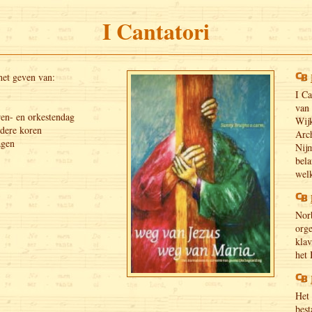
I Cantatori
 het geven van:
I Ca
van 
ren- en orkestendag
Wijk
dere koren
Arc
agen
Nij
bela
wel
Norb
org
klav
het 
Het 
best