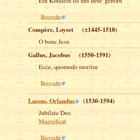
Ein Kindlein ist uns heut' geborn
Biografie
Compère, Loyset (±1445-1518)
O bone Jesu
Gallus, Jacobus (1550-1591)
Ecce, quomodo moritur
Biografie
Lassus, Orlandus
(1530-1594)
Jubilate Deo
Magnificat
Biografie