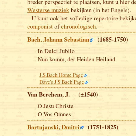
breder perspectief te plaatsen, kunt u hier 
Westerse muziek
bekijken (in het Engels).
U kunt ook het volledige repertoire bekij
componist
of
chronologisch
.
Bach, Johann Sebastian
(1685-1750)
In Dulci Jubilo
Nun komm, der Heiden Heiland
J.S.Bach Home Page
Dave's J.S.Bach Page
Van Berchem, J. (±1540)
O Jesu Christe
O Vos Omnes
Bortnjanski, Dmitri
(1751-1825)