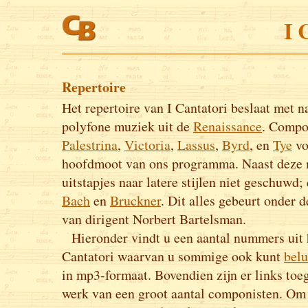
I 
Repertoire
Het repertoire van I Cantatori beslaat met 
polyfone muziek uit de
Renaissance
. Compo
Palestrina
,
Victoria
,
Lassus
,
Byrd
, en
Tye
vo
hoofdmoot van ons programma. Naast deze 
uitstapjes naar latere stijlen niet geschuwd;
Bach
en
Bruckner
. Dit alles gebeurt onder d
van dirigent Norbert Bartelsman.
Hieronder vindt u een aantal nummers uit h
Cantatori waarvan u sommige ook kunt
belu
in mp3-formaat. Bovendien zijn er links toe
werk van een groot aantal componisten. Om h