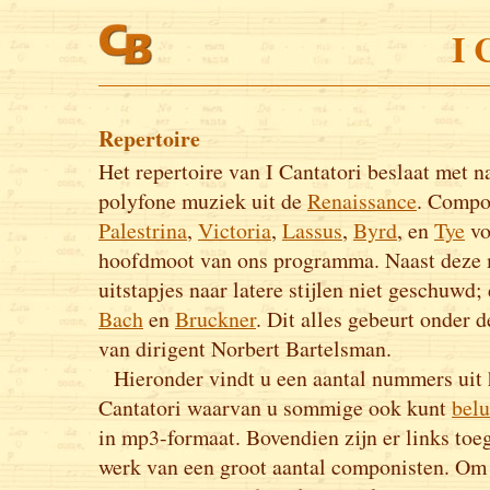
I 
Repertoire
Het repertoire van I Cantatori beslaat met 
polyfone muziek uit de
Renaissance
. Compo
Palestrina
,
Victoria
,
Lassus
,
Byrd
, en
Tye
vo
hoofdmoot van ons programma. Naast deze 
uitstapjes naar latere stijlen niet geschuwd;
Bach
en
Bruckner
. Dit alles gebeurt onder d
van dirigent Norbert Bartelsman.
Hieronder vindt u een aantal nummers uit h
Cantatori waarvan u sommige ook kunt
belu
in mp3-formaat. Bovendien zijn er links toe
werk van een groot aantal componisten. Om h