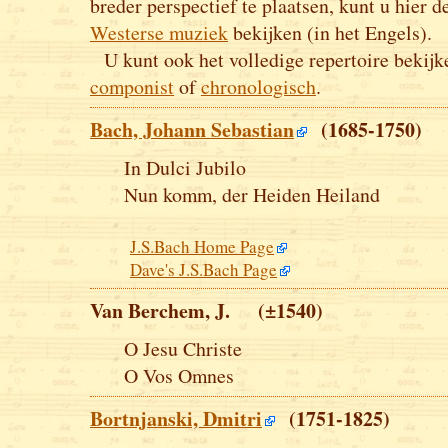
breder perspectief te plaatsen, kunt u hier 
Westerse muziek
bekijken (in het Engels).
U kunt ook het volledige repertoire bekij
componist
of
chronologisch
.
Bach, Johann Sebastian
(1685-1750)
In Dulci Jubilo
Nun komm, der Heiden Heiland
J.S.Bach Home Page
Dave's J.S.Bach Page
Van Berchem, J. (±1540)
O Jesu Christe
O Vos Omnes
Bortnjanski, Dmitri
(1751-1825)