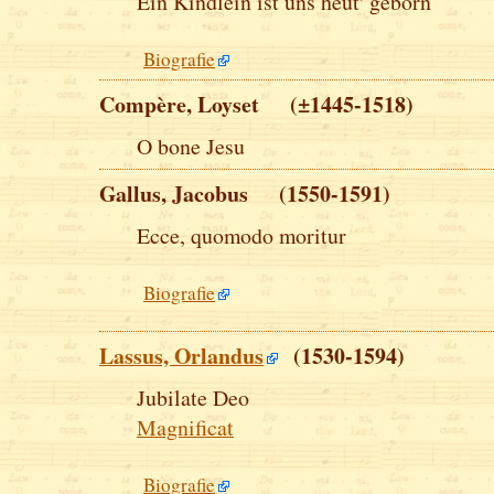
Ein Kindlein ist uns heut' geborn
Biografie
Compère, Loyset (±1445-1518)
O bone Jesu
Gallus, Jacobus (1550-1591)
Ecce, quomodo moritur
Biografie
Lassus, Orlandus
(1530-1594)
Jubilate Deo
Magnificat
Biografie