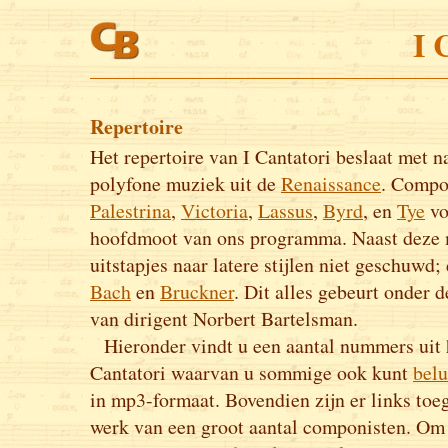
I 
Repertoire
Het repertoire van I Cantatori beslaat met 
polyfone muziek uit de
Renaissance
. Compo
Palestrina
,
Victoria
,
Lassus
,
Byrd
, en
Tye
vo
hoofdmoot van ons programma. Naast deze 
uitstapjes naar latere stijlen niet geschuwd;
Bach
en
Bruckner
. Dit alles gebeurt onder d
van dirigent Norbert Bartelsman.
Hieronder vindt u een aantal nummers uit h
Cantatori waarvan u sommige ook kunt
belu
in mp3-formaat. Bovendien zijn er links toe
werk van een groot aantal componisten. Om h