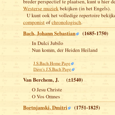
breder perspectief te plaatsen, kunt u hier 
Westerse muziek
bekijken (in het Engels).
U kunt ook het volledige repertoire bekij
componist
of
chronologisch
.
Bach, Johann Sebastian
(1685-1750)
In Dulci Jubilo
Nun komm, der Heiden Heiland
J.S.Bach Home Page
Dave's J.S.Bach Page
Van Berchem, J. (±1540)
O Jesu Christe
O Vos Omnes
Bortnjanski, Dmitri
(1751-1825)