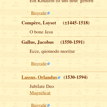
Ein Kindlein ist uns heut' geborn
Biografie
Compère, Loyset (±1445-1518)
O bone Jesu
Gallus, Jacobus (1550-1591)
Ecce, quomodo moritur
Biografie
Lassus, Orlandus
(1530-1594)
Jubilate Deo
Magnificat
Biografie