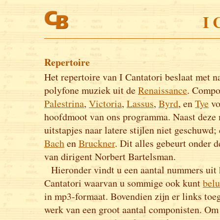
I 
Repertoire
Het repertoire van I Cantatori beslaat met 
polyfone muziek uit de
Renaissance
. Compo
Palestrina
,
Victoria
,
Lassus
,
Byrd
, en
Tye
vo
hoofdmoot van ons programma. Naast deze 
uitstapjes naar latere stijlen niet geschuwd;
Bach
en
Bruckner
. Dit alles gebeurt onder d
van dirigent Norbert Bartelsman.
Hieronder vindt u een aantal nummers uit h
Cantatori waarvan u sommige ook kunt
belu
in mp3-formaat. Bovendien zijn er links toe
werk van een groot aantal componisten. Om h