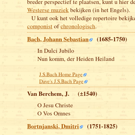
breder perspectief te plaatsen, kunt u hier 
Westerse muziek
bekijken (in het Engels).
U kunt ook het volledige repertoire bekij
componist
of
chronologisch
.
Bach, Johann Sebastian
(1685-1750)
In Dulci Jubilo
Nun komm, der Heiden Heiland
J.S.Bach Home Page
Dave's J.S.Bach Page
Van Berchem, J. (±1540)
O Jesu Christe
O Vos Omnes
Bortnjanski, Dmitri
(1751-1825)