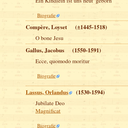
Ein Kindlein ist uns heut' geborn
Biografie
Compère, Loyset (±1445-1518)
O bone Jesu
Gallus, Jacobus (1550-1591)
Ecce, quomodo moritur
Biografie
Lassus, Orlandus
(1530-1594)
Jubilate Deo
Magnificat
Biografie